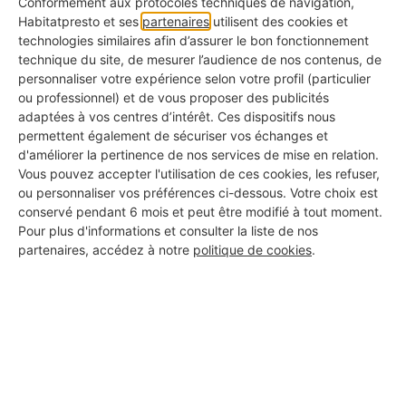
Conformément aux protocoles techniques de navigation,
étagères
de ce mur
bibliothèque
. Cela donne une
Habitatpresto et ses
partenaires
utilisent des cookies et
technologies similaires afin d’assurer le bon fonctionnement
touche de modernité à votre appartement tout en
technique du site, de mesurer l’audience de nos contenus, de
restant très économique.
personnaliser votre expérience selon votre profil (particulier
ou professionnel) et de vous proposer des publicités
adaptées à vos centres d’intérêt. Ces dispositifs nous
permettent également de sécuriser vos échanges et
d'améliorer la pertinence de nos services de mise en relation.
Vous pouvez accepter l'utilisation de ces cookies, les refuser,
ou personnaliser vos préférences ci-dessous. Votre choix est
conservé pendant 6 mois et peut être modifié à tout moment.
Pour plus d'informations et consulter la liste de nos
partenaires, accédez à notre
politique de cookies
.