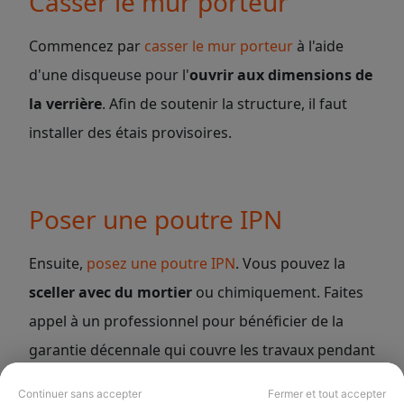
Casser le mur porteur
Commencez par
casser le mur porteur
à l'aide
d'une disqueuse pour l'
ouvrir aux dimensions de
la verrière
. Afin de soutenir la structure, il faut
installer des étais provisoires.
Poser une poutre IPN
Ensuite,
posez une poutre IPN
. Vous pouvez la
sceller avec du mortier
ou chimiquement. Faites
appel à un professionnel pour bénéficier de la
garantie décennale qui couvre les travaux pendant
10 ans. Ainsi, vous êtes couvert en cas de
Continuer sans accepter
Fermer et tout accepter