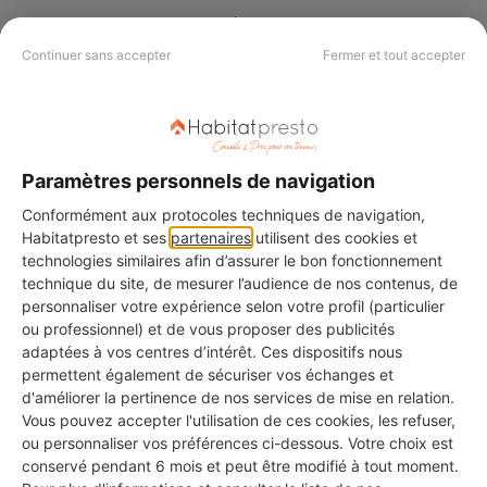
fibres de tailles variées qui peuvent se briser
Continuer sans accepter
Fermer et tout accepter
en morceaux ou se décomposer en petites
particules.
La
superficie recouverte
.
Paramètres personnels de navigation
Le
degré d'urgence des travaux
.
Conformément aux protocoles techniques de navigation,
Désamianter un logement inoccupé ne
Habitatpresto et ses
partenaires
utilisent des cookies et
technologies similaires afin d’assurer le bon fonctionnement
recouvre pas la même urgence qu'une
technique du site, de mesurer l’audience de nos contenus, de
résidence principale ;
personnaliser votre expérience selon votre profil (particulier
ou professionnel) et de vous proposer des publicités
adaptées à vos centres d’intérêt. Ces dispositifs nous
La
complexité des travaux
. Dans certains cas,
permettent également de sécuriser vos échanges et
il sera nécessaire de percer les murs et de
d'améliorer la pertinence de nos services de mise en relation.
Vous pouvez accepter l'utilisation de ces cookies, les refuser,
retirer le revêtement ;
ou personnaliser vos préférences ci-dessous. Votre choix est
conservé pendant 6 mois et peut être modifié à tout moment.
La
mise en place d'un nouvel isolant et d'un