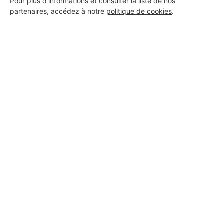
Pour plus d'informations et consulter la liste de nos
nouveau revêtement ;
partenaires, accédez à notre
politique de cookies
.
Le prix de l'évacuation des déchets.
En
fonction de la toxicité de l'amiante, le
traitement ne sera pas le même.
Quel coût prévoir pour
la main-d'oeuvre ?
Le prix de la main d'oeuvre va dépendre du
prestataire choisi. Comptez environ 25 à 35 € de
l'heure pour les prestations du professionnel.