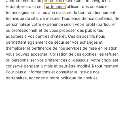
Conformément aux protocoles techniques de navigation,
avis clients
Habitatpresto et ses
partenaires
utilisent des cookies et
technologies similaires afin d’assurer le bon fonctionnement
Je profite de ma maison
3
technique du site, de mesurer l’audience de nos contenus, de
personnaliser votre expérience selon votre profil (particulier
Vous êtes satisfait de vos travaux, vous pouvez
ou professionnel) et de vous proposer des publicités
laisser une évaluation
adaptées à vos centres d’intérêt. Ces dispositifs nous
permettent également de sécuriser vos échanges et
d'améliorer la pertinence de nos services de mise en relation.
Vous pouvez accepter l'utilisation de ces cookies, les refuser,
ou personnaliser vos préférences ci-dessous. Votre choix est
Plus de 30 000 avis clients,
conservé pendant 6 mois et peut être modifié à tout moment.
satisfaits
.
Pour plus d'informations et consulter la liste de nos
partenaires, accédez à notre
politique de cookies
.
NE
Nelly
Portes