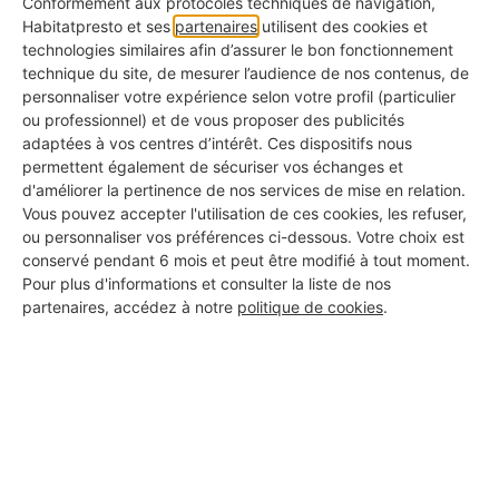
L'architecte, un atout pour la
Conformément aux protocoles techniques de navigation,
Habitatpresto et ses
partenaires
utilisent des cookies et
conception sur mesure et la
technologies similaires afin d’assurer le bon fonctionnement
technique du site, de mesurer l’audience de nos contenus, de
conformité d'un projet
personnaliser votre expérience selon votre profil (particulier
ou professionnel) et de vous proposer des publicités
L'architecte vous accompagne dans
la création
adaptées à vos centres d’intérêt. Ces dispositifs nous
permettent également de sécuriser vos échanges et
des plans, le choix des matériaux
et peut aussi
d'améliorer la pertinence de nos services de mise en relation.
gérer les démarches administratives
, comme le
Vous pouvez accepter l'utilisation de ces cookies, les refuser,
ou personnaliser vos préférences ci-dessous. Votre choix est
dépôt du permis de construire.
conservé pendant 6 mois et peut être modifié à tout moment.
Pour plus d'informations et consulter la liste de nos
partenaires, accédez à notre
politique de cookies
.
Envie d'un espace parfaitement intégré à
votre habitation actuelle ? Une entreprise
spécialisée garantit des travaux de qualité,
conformes aux normes en vigueur. Lors de la
construction d'une extension en ossature