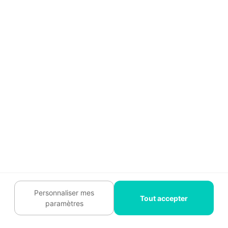
approche intégrée facilite la gestion du projet et
assure une meilleure coordination des
interventions
et entre les différentes étapes du
chantier.
Les artisans spécialisés : des
experts pour chaque étape
Selon la nature et les spécificités de votre projet, il
peut être nécessaire de faire appel à des artisans
spécialisés :
Personnaliser mes
Tout accepter
paramètres
Maçon
: pour les fondations et la structure.