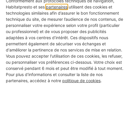
Conformément aux protocoles techniques de navigation,
Habitatpresto et ses
partenaires
utilisent des cookies et
3. Récupérez des palettes
technologies similaires afin d’assurer le bon fonctionnement
technique du site, de mesurer l’audience de nos contenus, de
Si vous disposez de palettes, vous pouvez en faire
personnaliser votre expérience selon votre profil (particulier
ou professionnel) et de vous proposer des publicités
des tables basses, des banquettes, les
adaptées à vos centres d’intérêt. Ces dispositifs nous
repeindre
... Autant d’
idées DIY pour la déco de
permettent également de sécuriser vos échanges et
d'améliorer la pertinence de nos services de mise en relation.
votre studio
!
Vous pouvez accepter l'utilisation de ces cookies, les refuser,
ou personnaliser vos préférences ci-dessous. Votre choix est
conservé pendant 6 mois et peut être modifié à tout moment.
Pour plus d'informations et consulter la liste de nos
partenaires, accédez à notre
politique de cookies
.