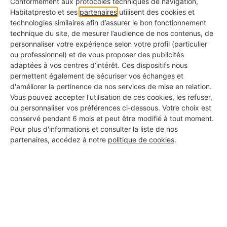
Conformément aux protocoles techniques de navigation,
Habitatpresto et ses
partenaires
utilisent des cookies et
Pour
faire des économies d'énergie
, suivez
technologies similaires afin d’assurer le bon fonctionnement
votre consommation d'électricité. Vous
technique du site, de mesurer l’audience de nos contenus, de
pouvez vous rendre sur votre espace client
personnaliser votre expérience selon votre profil (particulier
Enedis ou
utiliser un outil domotique
.
ou professionnel) et de vous proposer des publicités
adaptées à vos centres d’intérêt. Ces dispositifs nous
permettent également de sécuriser vos échanges et
d'améliorer la pertinence de nos services de mise en relation.
Lexique sur le
Vous pouvez accepter l'utilisation de ces cookies, les refuser,
ou personnaliser vos préférences ci-dessous. Votre choix est
compteur électrique
conservé pendant 6 mois et peut être modifié à tout moment.
Pour plus d'informations et consulter la liste de nos
partenaires, accédez à notre
politique de cookies
.
Compteur monophasé
: Compteur destiné
aux installations électriques avec une seule
phase, couramment utilisé dans les
habitations individuelles.
Compteur triphasé
: Compteur destiné aux