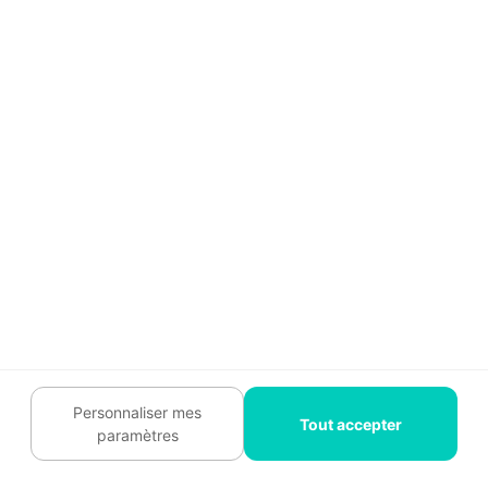
+ 900
artisans qualifiés RGE
+ 60
catégories de métiers
Avant, un espace à rénover. Après,
un lieu transformé.
Personnaliser mes
Tout accepter
paramètres