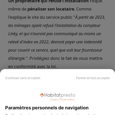
Un propriétaire qui refuse l'installation
risque
même de
pénaliser son locataire
. Comme
l'explique le site du service public "
À partir de 2023,
les ménages ayant refusé l’installation du compteur
Linky, et qui n'auront pas communiqué au moins un
relevé d'index en 2022, devront payer une indemnité
pour couvrir ce service, quel que soit leur fournisseur
d'énergie.
". Privilégiez donc le fait de vous mettre
en conformité avec la loi.
Continuer sans accepter
Fermer et tout accepter
Le Conseil Habitatpresto :
Paramètres personnels de navigation
Suivez votre consommation d'électricité !