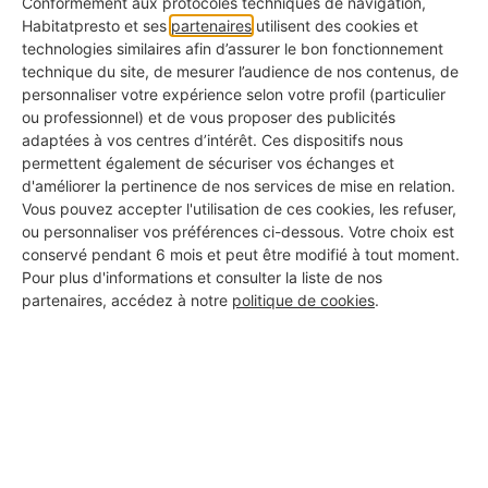
Conformément aux protocoles techniques de navigation,
Play
Habitatpresto et ses
partenaires
utilisent des cookies et
technologies similaires afin d’assurer le bon fonctionnement
technique du site, de mesurer l’audience de nos contenus, de
personnaliser votre expérience selon votre profil (particulier
ou professionnel) et de vous proposer des publicités
adaptées à vos centres d’intérêt. Ces dispositifs nous
6. Le volet est coincé dans le
permettent également de sécuriser vos échanges et
caisson
d'améliorer la pertinence de nos services de mise en relation.
Vous pouvez accepter l'utilisation de ces cookies, les refuser,
ou personnaliser vos préférences ci-dessous. Votre choix est
Parfois, le volet est mal enroulé et n'arrive plus à
conservé pendant 6 mois et peut être modifié à tout moment.
Pour plus d'informations et consulter la liste de nos
descendre. Il reste bloqué dans le caisson car
le
partenaires, accédez à notre
politique de cookies
.
tablier n'est plus dans l'axe de la fente de sortie
.
👉
Pour y remédier, il faut ouvrir le caisson et
inspecter l'ensemble pour savoir d'où vient le