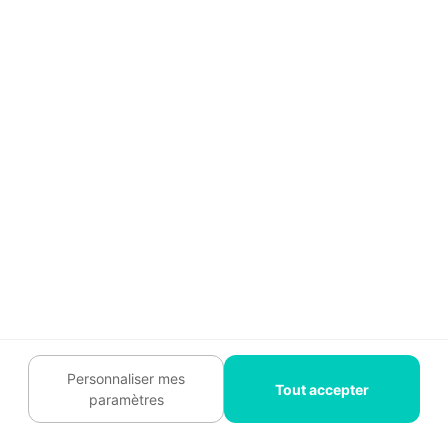
Prix d'un store banne : guide des tarifs avec
pose
Solutions esthétiques et
modernes pour vos fenêtres
Une porte accordéon pour gagner de la place
: ce qu’il faut savoir
Verrière de toit : la fenêtre parfaite pour un
puits de lumière
Verrière extérieure : la fenêtre qui donne du
Personnaliser mes
Tout accepter
cachet à l'habitat
paramètres
Verrière en bois : charme & authenticité