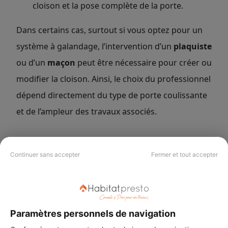
cloison et la pose complète de la porte.
Dans certains cas, surtout si vous optez pour un
système à galandage, l’intervention d’un
plaquiste
ou d’un
maçon
peut être nécessaire pour créer ou
modifier la cloison. Ainsi, le choix du professionnel
dépend directement du type de porte coulissante
et de l’ampleur des travaux associés.
Continuer sans accepter
Fermer et tout accepter
Avec Habitatpresto, vous êtes mis en relation
avec des entreprises disponibles près de chez
vous. Finie la prise de tête et le stress à
chercher soi-même un professionnel.
Paramètres personnels de navigation