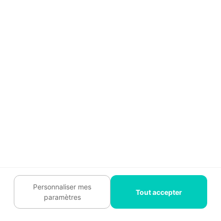
Parfait pour une salle de bains dans une
maison moderne, offrant durabilité et
résistance à l'humidité.
Personnaliser mes
Tout accepter
paramètres