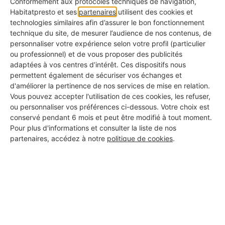
J'accède aux professionnels →
Conformément aux protocoles techniques de navigation,
Habitatpresto et ses
partenaires
utilisent des cookies et
technologies similaires afin d’assurer le bon fonctionnement
technique du site, de mesurer l’audience de nos contenus, de
Quel taux de TVA s’applique ?
personnaliser votre expérience selon votre profil (particulier
ou professionnel) et de vous proposer des publicités
Le taux de TVA sur la pose d’une porte coulissante
adaptées à vos centres d’intérêt. Ces dispositifs nous
permettent également de sécuriser vos échanges et
dépend de l’âge du logement et du type de
d'améliorer la pertinence de nos services de mise en relation.
chantier. Pour les habitations construites depuis
Vous pouvez accepter l'utilisation de ces cookies, les refuser,
ou personnaliser vos préférences ci-dessous. Votre choix est
plus de deux ans, les travaux de rénovation et
conservé pendant 6 mois et peut être modifié à tout moment.
d’amélioration bénéficient d’un
taux réduit de 10
Pour plus d'informations et consulter la liste de nos
partenaires, accédez à notre
politique de cookies
.
%
. Cela s’applique aussi bien à la main-d’œuvre
qu’aux fournitures si elles sont achetées et posées
par le professionnel. En revanche, pour un
logement neuf ou un bâtiment de moins de deux
ans, c’est le
taux normal de 20 %
qui est appliqué.
Dans certains cas spécifiques liés à l’accessibilité