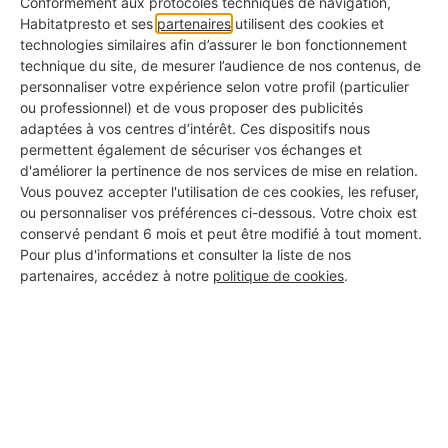
présente pas de contraintes majeures et que l’on
Conformément aux protocoles techniques de navigation,
Habitatpresto et ses
partenaires
utilisent des cookies et
souhaite une installation efficace sans
technologies similaires afin d’assurer le bon fonctionnement
technique du site, de mesurer l’audience de nos contenus, de
complexifier le chantier.
personnaliser votre expérience selon votre profil (particulier
ou professionnel) et de vous proposer des publicités
adaptées à vos centres d’intérêt. Ces dispositifs nous
permettent également de sécuriser vos échanges et
Terrain plat et régulier
d'améliorer la pertinence de nos services de mise en relation.
Vous pouvez accepter l'utilisation de ces cookies, les refuser,
Entrée offrant un
dégagement suffisant
ou personnaliser vos préférences ci-dessous. Votre choix est
conservé pendant 6 mois et peut être modifié à tout moment.
pour l’ouverture des vantaux
Pour plus d'informations et consulter la liste de nos
partenaires, accédez à notre
politique de cookies
.
Absence de pente
marquée ou de ressaut au
niveau du passage
Usage quotidien modéré
, avec des
manœuvres simples