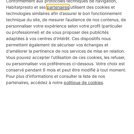
Conformément aux protocoles techniques de navigation,
Play
Habitatpresto et ses
partenaires
utilisent des cookies et
technologies similaires afin d’assurer le bon fonctionnement
technique du site, de mesurer l’audience de nos contenus, de
personnaliser votre expérience selon votre profil (particulier
ou professionnel) et de vous proposer des publicités
adaptées à vos centres d’intérêt. Ces dispositifs nous
Pour embellir et délimiter vos extérieurs, plusieurs
permettent également de sécuriser vos échanges et
d'améliorer la pertinence de nos services de mise en relation.
types de clôture existent :
Vous pouvez accepter l'utilisation de ces cookies, les refuser,
ou personnaliser vos préférences ci-dessous. Votre choix est
conservé pendant 6 mois et peut être modifié à tout moment.
Pour plus d'informations et consulter la liste de nos
Prix moyen
partenaires, accédez à notre
politique de cookies
.
Type de
au mètre
Matériaux
clôture
linéaire, pose
utilisés
incluse
Brise-vue
Canisses,
(panneaux ou
15 à 45 €
bambou, osier,
rouleaux)
brande...
En bois, en