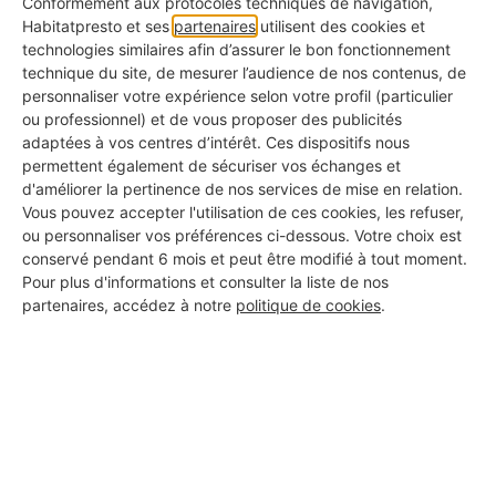
Conformément aux protocoles techniques de navigation,
Habitatpresto et ses
partenaires
utilisent des cookies et
technologies similaires afin d’assurer le bon fonctionnement
technique du site, de mesurer l’audience de nos contenus, de
personnaliser votre expérience selon votre profil (particulier
Le professionnel ne répond pas à vos appels ou
ou professionnel) et de vous proposer des publicités
vous a informé d'un autre chantier sur lequel sont
adaptées à vos centres d’intérêt. Ces dispositifs nous
permettent également de sécuriser vos échanges et
mobilisés ses artisans ? Quand pouvez-vous lancer
d'améliorer la pertinence de nos services de mise en relation.
une procédure et quand devez-vous simplement
Vous pouvez accepter l'utilisation de ces cookies, les refuser,
ou personnaliser vos préférences ci-dessous. Votre choix est
patienter ? Sachez qu'il existe des cas qui
conservé pendant 6 mois et peut être modifié à tout moment.
ralentissent un chantier et pour lesquels vous
Pour plus d'informations et consulter la liste de nos
partenaires, accédez à notre
politique de cookies
.
devrez faire preuve de patience :
en cas de météo non favorable aux travaux,
retard dans la livraison des matériaux,