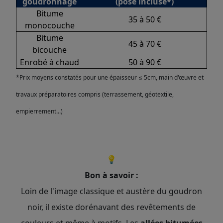
goudronnage
(pose incluse*)
Bitume
35 à 50 €
monocouche
Bitume
45 à 70 €
bicouche
Enrobé à chaud
50 à 90 €
*Prix moyens constatés pour une épaisseur ≤ 5cm, main d'œuvre et
travaux préparatoires compris (terrassement, géotextile,
empierrement...)
💡
Bon à savoir :
Loin de l'image classique et austère du goudron
noir, il existe dorénavant des revêtements de
couleurs et même à motifs. Les
allées bitumées