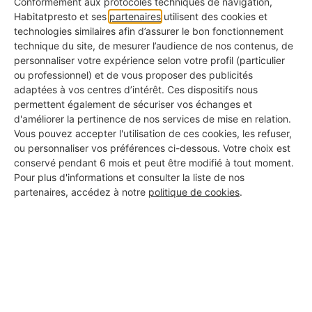
Conformément aux protocoles techniques de navigation,
carrossables. Toutefois, la couche supérieure de
Habitatpresto et ses
partenaires
utilisent des cookies et
technologies similaires afin d’assurer le bon fonctionnement
gravillons a tendance à
se désolidariser avec le
technique du site, de mesurer l’audience de nos contenus, de
temps
, surtout si la pente est marquée ou si
personnaliser votre expérience selon votre profil (particulier
ou professionnel) et de vous proposer des publicités
l’accès est fréquemment emprunté par des
adaptées à vos centres d’intérêt. Ces dispositifs nous
véhicules.
permettent également de sécuriser vos échanges et
d'améliorer la pertinence de nos services de mise en relation.
Vous pouvez accepter l'utilisation de ces cookies, les refuser,
ou personnaliser vos préférences ci-dessous. Votre choix est
conservé pendant 6 mois et peut être modifié à tout moment.
🎯 Usages recommandés
Pour plus d'informations et consulter la liste de nos
partenaires, accédez à notre
politique de cookies
.
Allées de maison avec peu de passage voiture
Accès de garage plat ou légèrement incliné
Cour de résidence secondaire