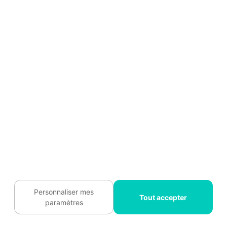
Un applicateur spécialisé
dans les sols en résine
Les experts spécialisés dans l'application des
revêtements de sols extérieurs en résine, comme
la résine drainante, sont des experts
formés aux
techniques de préparation et d’application de ce
type de revêtement
. Ils connaissent parfaitement
les différents types de granulats, les résines
adaptées aux contraintes extérieures et les
Personnaliser mes
dosages précis pour obtenir une surface
Tout accepter
paramètres
homogène et résistante. Ces professionnels