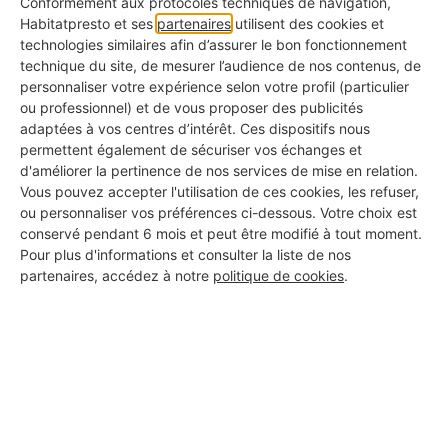
Conformément aux protocoles techniques de navigation,
Habitatpresto et ses
partenaires
utilisent des cookies et
technologies similaires afin d’assurer le bon fonctionnement
technique du site, de mesurer l’audience de nos contenus, de
Votre moquette de pierre peut revêtir
différents
personnaliser votre expérience selon votre profil (particulier
coloris et motifs
. Il suffit de faire varier la couleur
ou professionnel) et de vous proposer des publicités
adaptées à vos centres d’intérêt. Ces dispositifs nous
des granulats. Pour aménager vos extérieurs, cela
permettent également de sécuriser vos échanges et
vous permet de laisser libre cours à votre
d'améliorer la pertinence de nos services de mise en relation.
Vous pouvez accepter l'utilisation de ces cookies, les refuser,
imagination.
ou personnaliser vos préférences ci-dessous. Votre choix est
conservé pendant 6 mois et peut être modifié à tout moment.
Pour plus d'informations et consulter la liste de nos
partenaires, accédez à notre
politique de cookies
.
3. Un entretien simple et
limité
À l'inverse du béton, la
résine drainante marque
peu les taches. Elle a donc l'avantage d’être
facilement nettoyable
et de
nécessiter peu