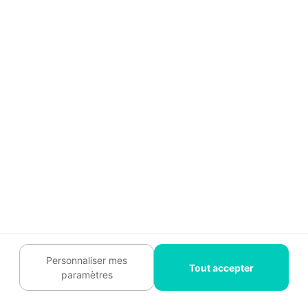
construction
au m²
40 m² de
terrasse
Sur dalle
Entre 30 et 50
Entre 1 200 et
béton
€
2 000 €
Entre 12 et 25
Entre 480 et 1
Sur plot
€
000 €
La construction sur dalle
béton
Une dalle béton est une
plateforme solide et
plane
, coulée en béton, servant de fondation pour
la construction de terrasses. Elle offre une
base
stable et durable
, résistante aux intempéries et
Personnaliser mes
Tout accepter
aux changements climatiques,
minimisant le
paramètres
risque de déformation
ou d'affaissement. La dalle