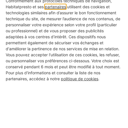
Conformément aux protocoles techniques de navigation,
Habitatpresto et ses
partenaires
utilisent des cookies et
technologies similaires afin d’assurer le bon fonctionnement
Combien prévoir pour la
technique du site, de mesurer l’audience de nos contenus, de
personnaliser votre expérience selon votre profil (particulier
structure d’une terrasse en
ou professionnel) et de vous proposer des publicités
bois de 40 m² ?
adaptées à vos centres d’intérêt. Ces dispositifs nous
permettent également de sécuriser vos échanges et
d'améliorer la pertinence de nos services de mise en relation.
La structure de votre terrasse représente une part
Vous pouvez accepter l'utilisation de ces cookies, les refuser,
ou personnaliser vos préférences ci-dessous. Votre choix est
importante du budget total. Pour une surface de
conservé pendant 6 mois et peut être modifié à tout moment.
40 m²
, si vous optez pour une pose sur plots
Pour plus d'informations et consulter la liste de nos
partenaires, accédez à notre
politique de cookies
.
réglables, il faut compter entre
400 et 1 200 €
selon la qualité et la hauteur des plots. En
revanche, si vous choisissez une dalle en béton
comme support, le coût grimpe rapidement entre
1 600 et 4 000 €
, matériaux et main-d'œuvre inclus.
Cette différence impacte fortement le prix final de