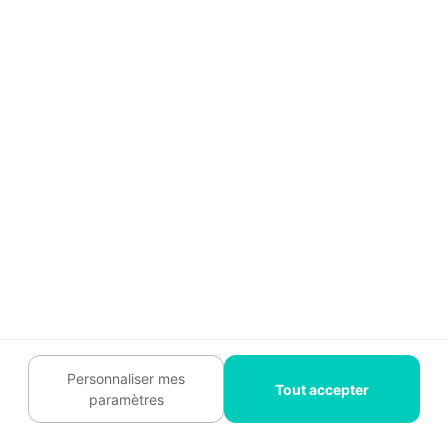
En pavés
: Faciles à poser, avec un coût
variant de
23 € à 55 € par m²
.
Industriel
: Prêt à l'emploi, idéal pour les
grandes surfaces, coûtant entre
35 € et
65 € par m²
.
En sac
: Économique et adapté aux petits
chantiers, avec un prix de
20 € à 50 € par
m²
.
📉
Facteurs influençant le coût
: Le prix du
béton drainant dépend de la
surface à
Personnaliser mes
couvrir
, de la
préparation du terrain
et du
Tout accepter
paramètres
type de béton choisi
.