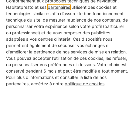
Conformément aux protocoles techniques de navigation,
Total HT :
6 280 €
Habitatpresto et ses
partenaires
utilisent des cookies et
technologies similaires afin d’assurer le bon fonctionnement
TVA (10 %) :
628 €
technique du site, de mesurer l’audience de nos contenus, de
Total TTC :
6 908 €
personnaliser votre expérience selon votre profil (particulier
ou professionnel) et de vous proposer des publicités
adaptées à vos centres d’intérêt. Ces dispositifs nous
permettent également de sécuriser vos échanges et
d'améliorer la pertinence de nos services de mise en relation.
Vous pouvez accepter l'utilisation de ces cookies, les refuser,
Terrasse en béton drainant
ou personnaliser vos préférences ci-dessous. Votre choix est
gris 60 m2
conservé pendant 6 mois et peut être modifié à tout moment.
Pour plus d'informations et consulter la liste de nos
partenaires, accédez à notre
politique de cookies
.
Devis pour terrasse de 60 m²
Préparation du site :
850 €
Décaissement et préparation du sol, mise