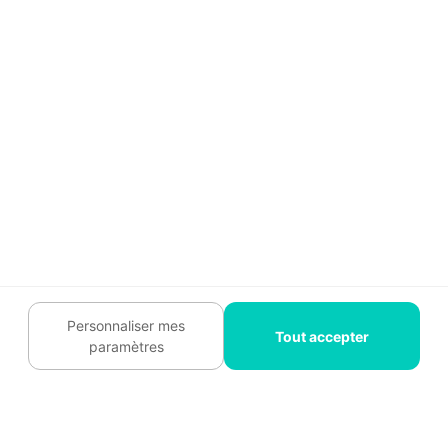
Recrutement
Témoignages
Légal
Charte cookies
Contactez-nous :
09 74 73 85 85
Suivez-nous
Personnaliser mes
Tout accepter
paramètres
Plan du site