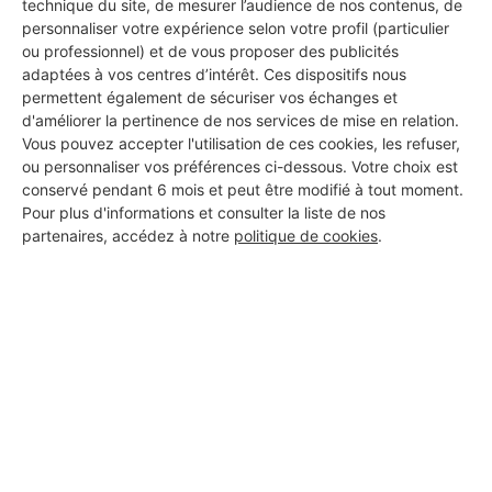
Cet article pourrait vous intéresser :
technique du site, de mesurer l’audience de nos contenus, de
personnaliser votre expérience selon votre profil (particulier
Retards de chantiers : comment les gérer
ou professionnel) et de vous proposer des publicités
adaptées à vos centres d’intérêt. Ces dispositifs nous
sans plomber votre marge ?
permettent également de sécuriser vos échanges et
d'améliorer la pertinence de nos services de mise en relation.
Vous pouvez accepter l'utilisation de ces cookies, les refuser,
ou personnaliser vos préférences ci-dessous. Votre choix est
91 % des entreprises
conservé pendant 6 mois et peut être modifié à tout moment.
Pour plus d'informations et consulter la liste de nos
du BTP se disent
partenaires, accédez à notre
politique de cookies
.
impactées par les
délais de paiement
C’est au final une
grande majorité du secteur qui
est impactée par les
clients mauvais payeurs
,
dans des proportions plus ou moins importantes,
que ce soit les délais de paiement des