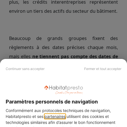
plus, les crédits interentreprises représentent
environ un tiers des actifs du secteur du bâtiment.
Beaucoup de grands groupes fixent des
règlements à des dates précises chaque mois,
mais elles
ne tiennent pas compte des dates de
règlements fixées dans les contrat
s
. Ainsi, les
Continuer sans accepter
Fermer et tout accepter
délais de paiement dans le BTP sont plus ou moins
aggravés. Cependant, ces entreprises peuvent
être concernées par des
pénalités de retard
.
Paramètres personnels de navigation
Conformément aux protocoles techniques de navigation,
Habitatpresto et ses
partenaires
utilisent des cookies et
📌
technologies similaires afin d’assurer le bon fonctionnement