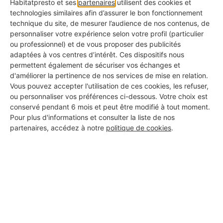
Les
chantiers
...
Habitatpresto et ses
partenaires
utilisent des cookies et
technologies similaires afin d’assurer le bon fonctionnement
Alors pendant vos temps off, relâchez la pression
technique du site, de mesurer l’audience de nos contenus, de
personnaliser votre expérience selon votre profil (particulier
en vous divertissant
de façon simple
mais sans
ou professionnel) et de vous proposer des publicités
pour autant le planifier à l’avance. Allez au cinéma
adaptées à vos centres d’intérêt. Ces dispositifs nous
permettent également de sécuriser vos échanges et
parce que vous l’avez décidé au dernier moment,
d'améliorer la pertinence de nos services de mise en relation.
Vous pouvez accepter l'utilisation de ces cookies, les refuser,
partez en week-end sur un coup de tête,
ou personnaliser vos préférences ci-dessous. Votre choix est
organisez une soirée avec vos amis. Les tensions
conservé pendant 6 mois et peut être modifié à tout moment.
Pour plus d'informations et consulter la liste de nos
seront libérées au fil
des bons moments
que vous
partenaires, accédez à notre
politique de cookies
.
passerez.
4. Prenez du recul et soyez
fier de ce que vous avez