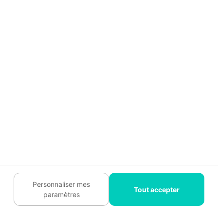
ou des volets, et à l’intérieur,
les
peintures n’ont pas bougé
", souligne
le peintre marseillais.
Vos doutes, nos
réponses sur la
couleur des murs
d'une cuisine blanche
Personnaliser mes
Tout accepter
Une cuisine blanche, c’est élégant, intemporel…
paramètres
mais vite fade sans la bonne couleur aux murs. Si