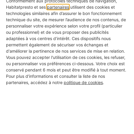
habitation comme Groupama
propose une
Conformément aux protocoles techniques de navigation,
Habitatpresto et ses
partenaires
utilisent des cookies et
protection lors de petits et gros travaux de
technologies similaires afin d’assurer le bon fonctionnement
rénovation/relooking.
technique du site, de mesurer l’audience de nos contenus, de
personnaliser votre expérience selon votre profil (particulier
ou professionnel) et de vous proposer des publicités
adaptées à vos centres d’intérêt. Ces dispositifs nous
permettent également de sécuriser vos échanges et
d'améliorer la pertinence de nos services de mise en relation.
Trouvez des pros de confiance
Vous pouvez accepter l'utilisation de ces cookies, les refuser,
ou personnaliser vos préférences ci-dessous. Votre choix est
1. Votre projet
conservé pendant 6 mois et peut être modifié à tout moment.
Pour plus d'informations et consulter la liste de nos
Code postal
partenaires, accédez à notre
politique de cookies
.
Ville
Description