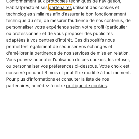
Conformément aux protocoles techniques de navigation,
cela s'ajoute
les eaux utilisées par le lave-linge
Habitatpresto et ses
partenaires
utilisent des cookies et
technologies similaires afin d’assurer le bon fonctionnement
ou le lave-vaisselle.
technique du site, de mesurer l’audience de nos contenus, de
personnaliser votre expérience selon votre profil (particulier
ou professionnel) et de vous proposer des publicités
adaptées à vos centres d’intérêt. Ces dispositifs nous
permettent également de sécuriser vos échanges et
Vous souhaitez faire des économies d'eau ?
d'améliorer la pertinence de nos services de mise en relation.
Installez un système de récupération des eaux
Vous pouvez accepter l'utilisation de ces cookies, les refuser,
grises dans la salle de bain !
ou personnaliser vos préférences ci-dessous. Votre choix est
conservé pendant 6 mois et peut être modifié à tout moment.
Pour plus d'informations et consulter la liste de nos
J'accède à la liste des professionnels →
partenaires, accédez à notre
politique de cookies
.
Quel est le prix d'un
système de