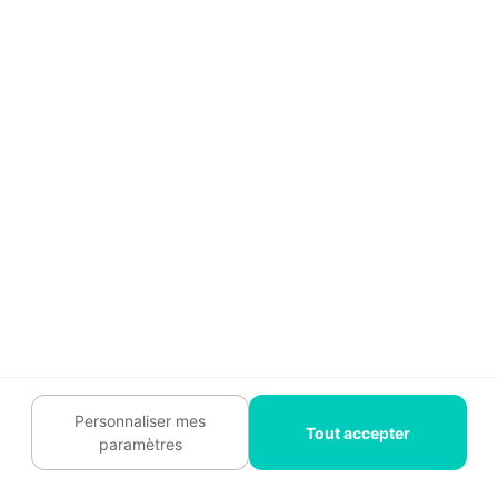
951 articles
La Rédaction
Habitatpresto
Equipe de rédaction
Derrière nos articles, une équipe de
passionnés des travaux dans l’habitat.
Rédacteurs, journalistes, content designers /
vidéastes, experts SEO… chacun apporte son
Personnaliser mes
regard et ses compétences pour produire des
Tout accepter
paramètres
contenus clairs, utiles, pédagogiques et ancrés
dans la réalité du terrain. On ne fait pas du