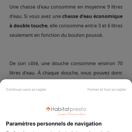
Une chasse d'eau consomme en moyenne 9 litres
d'eau. Si vous avez une
chasse d'eau économique
à double touche
, elle consomme entre 3 et 6 litres
seulement en fonction du bouton poussé.
De son côté, une douche consomme environ 70
litres d'eau. À chaque douche, vous pouvez donc
remplir l'équivalent de 10 chasses d'eau.
Continuer sans accepter
Fermer et tout accepter
Les sanitaires représentant 20 % de la
consommation d'eau d'un ménage, cela vous
Paramètres personnels de navigation
permet donc de faire de belles économies d'eau. À