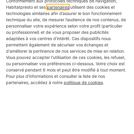
extra-plat
l'assurance de
Conformément aux protocoles techniques de navigation,
sont la
Habitatpresto et ses
partenaires
utilisent des cookies et
ou
pouvoir se retenir. Le
plupart du
technologies similaires afin d’assurer le bon fonctionnement
douche
caractère glissant du
temps
technique du site, de mesurer l’audience de nos contenus, de
italienne
carrelage peut être
antidérapant
personnaliser votre expérience selon votre profil (particulier
atténué par des
ou professionnel) et de vous proposer des publicités
s.
tapis antidérapant
adaptées à vos centres d’intérêt. Ces dispositifs nous
permettent également de sécuriser vos échanges et
Vous pouvez ajouter
d'améliorer la pertinence de nos services de mise en relation.
des barres d'appuis,
Vous pouvez accepter l'utilisation de ces cookies, les refuser,
mais également
ou personnaliser vos préférences ci-dessous. Votre choix est
modifier votre WC
conservé pendant 6 mois et peut être modifié à tout moment.
Vos WC sont
Pour plus d'informations et consulter la liste de nos
afin que celui-ci soit
classiques
partenaires, accédez à notre
politique de cookies
.
surélevé. Plus facile
WC
sans
à utiliser, il permet
aménageme
de s’asseoir et se
nt particulier
relever plus
facilement. Il existe
des WC à hauteur
modifiable.