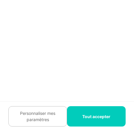
baignoire sécuritaire pour
les personnes âgées ?
Prolongez votre
lecture :
Quelles aides pour l'installation d'une douche
senior ?
Personnaliser mes
Tout accepter
paramètres
Studio de jardin pour senior