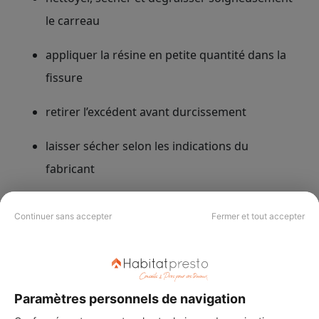
le carreau
appliquer la résine en petite quantité dans la
fissure
retirer l’excédent avant durcissement
laisser sécher selon les indications du
fabricant
poncer ou polir légèrement si le produit le
Continuer sans accepter
Fermer et tout accepter
permet
🎨
Attention au raccord couleur.
Une résine
transparente peut foncer la fissure, tandis qu’une
Paramètres personnels de navigation
résine colorée doit être très proche du carreau.