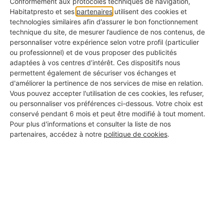
Conformément aux protocoles techniques de navigation,
Sur un carrelage brillant, clair ou marbré, le
Habitatpresto et ses
partenaires
utilisent des cookies et
raccord peut rester visible en lumière rasante.
technologies similaires afin d’assurer le bon fonctionnement
technique du site, de mesurer l’audience de nos contenus, de
personnaliser votre expérience selon votre profil (particulier
ou professionnel) et de vous proposer des publicités
adaptées à vos centres d’intérêt. Ces dispositifs nous
Combler une fissure légère
permettent également de sécuriser vos échanges et
avec un mastic ou un émail
d'améliorer la pertinence de nos services de mise en relation.
Vous pouvez accepter l'utilisation de ces cookies, les refuser,
de réparation
ou personnaliser vos préférences ci-dessous. Votre choix est
conservé pendant 6 mois et peut être modifié à tout moment.
Le
mastic de réparation
et l’
émail spécial
Pour plus d'informations et consulter la liste de nos
partenaires, accédez à notre
politique de cookies
.
carrelage
servent surtout à reprendre les défauts
superficiels. Leur rôle est plus esthétique que
structurel : ils remplissent la petite fente, lissent la
surface et atténuent le contraste entre la fissure
et le carreau.