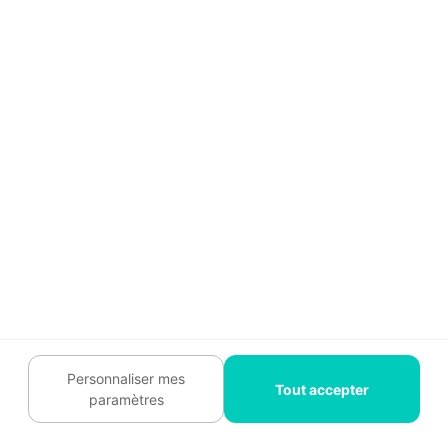
Fenêtres : Trouvez
gratuitement
le
professionnel pour vos travaux
Devis gratuit
💬 J'ai des questions
Services Particuliers
Personnaliser mes
Devis travaux
Tout accepter
paramètres
Comment ça marche