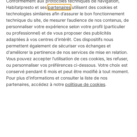
Conformément aux protocoles techniques de navigation,
Habitatpresto et ses
partenaires
utilisent des cookies et
technologies similaires afin d’assurer le bon fonctionnement
technique du site, de mesurer l’audience de nos contenus, de
personnaliser votre expérience selon votre profil (particulier
ou professionnel) et de vous proposer des publicités
adaptées à vos centres d’intérêt. Ces dispositifs nous
permettent également de sécuriser vos échanges et
d'améliorer la pertinence de nos services de mise en relation.
Étanchéité de baie vitrée
Vous pouvez accepter l'utilisation de ces cookies, les refuser,
ou personnaliser vos préférences ci-dessous. Votre choix est
coulissante : éviter les infiltrations
conservé pendant 6 mois et peut être modifié à tout moment.
Pour plus d'informations et consulter la liste de nos
08/11/2024
partenaires, accédez à notre
politique de cookies
.
Votre baie vitrée est peu étanche et vous notez
une infiltration d'eau au niveau du seuil de la
porte : que faire et d’où provient cette fuite ?