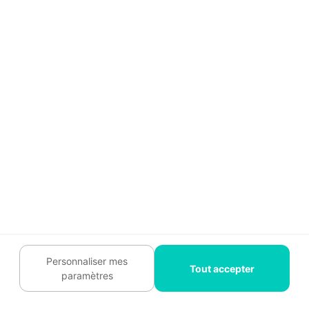
Guide travaux
Tendances travaux
Trouver un pro
Mon espace
À propos
Qui sommes nous ?
Recrutement
Témoignages
Légal
Personnaliser mes
Charte cookies
Tout accepter
paramètres
Contactez-nous :
09 74 73