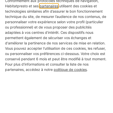
Conformément aux protocoles techniques de navigation,
Habitatpresto et ses
partenaires
utilisent des cookies et
technologies similaires afin d’assurer le bon fonctionnement
technique du site, de mesurer l’audience de nos contenus, de
personnaliser votre expérience selon votre profil (particulier
ou professionnel) et de vous proposer des publicités
adaptées à vos centres d’intérêt. Ces dispositifs nous
permettent également de sécuriser vos échanges et
d'améliorer la pertinence de nos services de mise en relation.
Laine de verre humide derrière
Vous pouvez accepter l'utilisation de ces cookies, les refuser,
ou personnaliser vos préférences ci-dessous. Votre choix est
des plaques de placo : que faire ?
conservé pendant 6 mois et peut être modifié à tout moment.
Pour plus d'informations et consulter la liste de nos
01/12/2023
partenaires, accédez à notre
politique de cookies
.
Découvrez comment remédier à l'humidité dans
la laine de verre derrière le placo pour maintenir
l'efficacité de votre isolation.