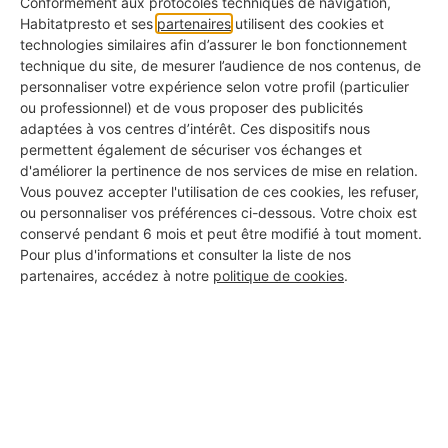
Conformément aux protocoles techniques de navigation,
contemporaine et élégante :
un faux plafond en
Habitatpresto et ses
partenaires
utilisent des cookies et
technologies similaires afin d’assurer le bon fonctionnement
plaques de plâtre (BA13)
suspendu sur une
technique du site, de mesurer l’audience de nos contenus, de
ossature métallique, avec
l’
intégration de rubans
personnaliser votre expérience selon votre profil (particulier
ou professionnel) et de vous proposer des publicités
LED périphériques
pour un éclairage doux et
adaptées à vos centres d’intérêt. Ces dispositifs nous
indirect. Ils
font appel à une entreprise
permettent également de sécuriser vos échanges et
d'améliorer la pertinence de nos services de mise en relation.
spécialisée dans l'aménagement intérieur haut
Vous pouvez accepter l'utilisation de ces cookies, les refuser,
de gamme
.
ou personnaliser vos préférences ci-dessous. Votre choix est
conservé pendant 6 mois et peut être modifié à tout moment.
Pour plus d'informations et consulter la liste de nos
partenaires, accédez à notre
politique de cookies
.
👀
Les recos du pro
Lors de la visite technique, le professionnel a
orienté les clients sur plusieurs points techniques
essentiels :