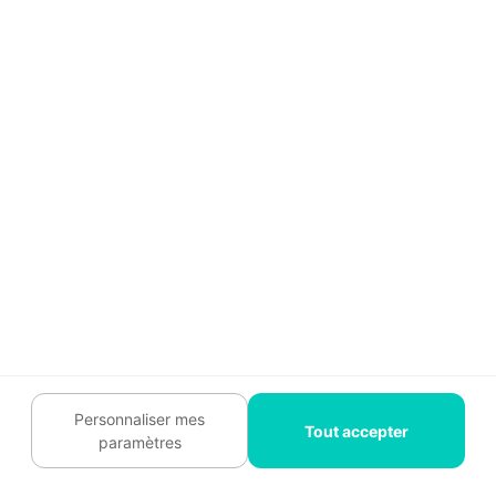
Pose d'un faux plafond
en placo : 6 erreurs
courantes (qu'un pro
ne fait pas)
La pose d’un faux plafond en placo peut sembler
simple, mais elle
exige une
grande précision
technique
. Un professionnel maîtrise toutes les
étapes de pose et anticipe les erreurs qui
compromettent la solidité ou l’esthétique du
plafond. Voici
les 6 erreurs les plus fréquentes
qu’un artisan qualifié, lui, ne commettra pas
.
Personnaliser mes
Tout accepter
paramètres