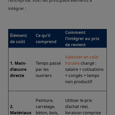
l'entreprise. Voici les principaux éléments à
intégrer :
Comment
Élément
Ce qu’il
l’intégrer au prix
de coût
comprend
de revient
Valoriser en coût
1. Main-
Temps passé
horaire
chargé :
d’œuvre
par les
salaire + cotisations
directe
ouvriers
+ congés + temps
non productif
Peinture,
Utiliser le prix
2.
carrelage,
d’achat réel,
Matériaux
béton, bois,
livraison comprise