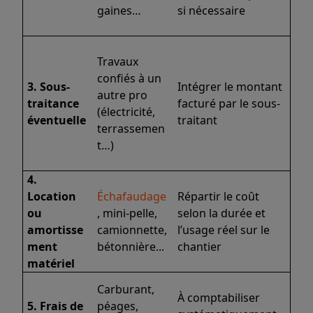
gaines…
si nécessaire
Travaux
confiés à un
3. Sous-
Intégrer le montant
autre pro
traitance
facturé par le sous-
(électricité,
éventuelle
traitant
terrassemen
t…)
4.
Location
Échafaudage
Répartir le coût
ou
, mini-pelle,
selon la durée et
amortisse
camionnette,
l’usage réel sur le
ment
bétonnière...
chantier
matériel
Carburant,
À comptabiliser
5. Frais de
péages,