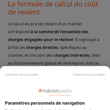
La formule de calcul du coût
de revient
Le calcul du prix de revient d’un chantier
correspond
à la somme de l'ensemble des
charges engagées pour le réaliser
. Il regroupe à
la fois les
charges directes
, spécifiques au
chantier, et une part des
charges indirectes
, liées
au fonctionnement global de l’entreprise. Voici la
formule :
Continuer sans accepter
Fermer et tout accepter
Coût de revient = Charges directes +
Paramètres personnels de navigation
Charges indirectes réparties