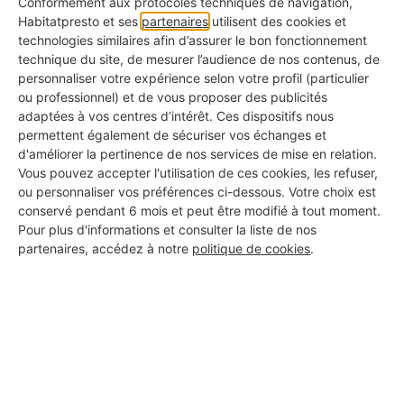
Conformément aux protocoles techniques de navigation,
Habitatpresto et ses
partenaires
utilisent des cookies et
technologies similaires afin d’assurer le bon fonctionnement
technique du site, de mesurer l’audience de nos contenus, de
personnaliser votre expérience selon votre profil (particulier
👉 Comment répartir les charges
ou professionnel) et de vous proposer des publicités
indirectes pour une entreprise du
adaptées à vos centres d’intérêt. Ces dispositifs nous
bâtiment ?
permettent également de sécuriser vos échanges et
d'améliorer la pertinence de nos services de mise en relation.
Les frais fixes ou frais généraux cités plus haut ne
Vous pouvez accepter l'utilisation de ces cookies, les refuser,
ou personnaliser vos préférences ci-dessous. Votre choix est
sont pas rattachés à un chantier précis. Pour qu’ils
conservé pendant 6 mois et peut être modifié à tout moment.
soient bien pris en compte, il faut les
répartir de
Pour plus d'informations et consulter la liste de nos
partenaires, accédez à notre
politique de cookies
.
façon logique et proportionnelle
sur l’ensemble
des chantiers réalisés sur une période donnée
(souvent l’année). Et c'est sans doute là, la
partie
la plus complexe
pour obtenir des
prix de revient
cohérents
.