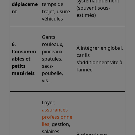
systématiquement
déplaceme
temps de
(souvent sous-
nt
trajet, usure
estimés)
véhicules
Gants,
6.
rouleaux,
À intégrer en global,
Consomm
pinceaux,
car ils
ables et
spatules,
s’additionnent vite à
petits
sacs-
l’année
matériels
poubelle,
vis...
Loyer,
assurances
professionne
lles
, gestion,
salaires