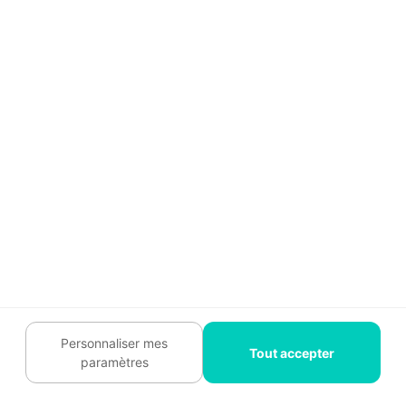
→ 💶
Version gratuite
et jusqu'à 90 € par mois
pour la version premium
(nombre d'utilisateurs
illimité, 1 000 documents par mois, relances
automatiques)
📌
Cet article peut aussi vous intéresser :
Top 17 des applications qui vont
révolutionner votre vie d'artisan
Personnaliser mes
Tout accepter
paramètres
10. Onaya