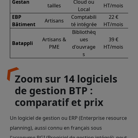
Gestan
Cloud ou
tailles
HT/mois
Local
EBP
Comptabili
22 €
Artisans
Bâtiment
té intégrée
HT/mois
Bibliothèq
Artisans &
ues
39 €
Batappli
PME
d'ouvrage
HT/mois
s
Zoom sur 14 logiciels
de gestion BTP :
comparatif et prix
Un logiciel de gestion ou ERP (Enterprise resource
planning), aussi connu en français sous
l'acronyme PGI (Progiciel de gestion intégré), peut