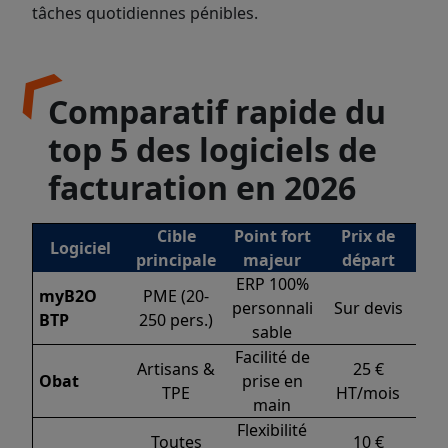
tâches quotidiennes pénibles.
Comparatif rapide du
top 5 des logiciels de
facturation en 2026
Cible
Point fort
Prix de
Logiciel
principale
majeur
départ
ERP 100%
myB2O
PME (20-
personnali
Sur devis
BTP
250 pers.)
sable
Facilité de
Artisans &
25 €
Obat
prise en
TPE
HT/mois
main
Flexibilité
Toutes
10 €