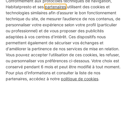
Conformément aux protocoles techniques de navigation,
Habitatpresto et ses
partenaires
utilisent des cookies et
technologies similaires afin d’assurer le bon fonctionnement
ERP personnalisable aux processus internes :
technique du site, de mesurer l’audience de nos contenus, de
chaque entreprise garde ses habitudes métier
personnaliser votre expérience selon votre profil (particulier
ou professionnel) et de vous proposer des publicités
Meilleure rentabilité : maîtrise des coûts,
adaptées à vos centres d’intérêt. Ces dispositifs nous
permettent également de sécuriser vos échanges et
optimisation des achats, augmentation de la
d'améliorer la pertinence de nos services de mise en relation.
productivité
Vous pouvez accepter l'utilisation de ces cookies, les refuser,
ou personnaliser vos préférences ci-dessous. Votre choix est
conservé pendant 6 mois et peut être modifié à tout moment.
Visibilité globale : gestion centralisée des
Pour plus d'informations et consulter la liste de nos
chantiers et interventions, RH, finances et
partenaires, accédez à notre
politique de cookies
.
planning
Gain de temps administratif : élimination des
ressaisies, plus de fluidité entre les équipes
bureau et terrain