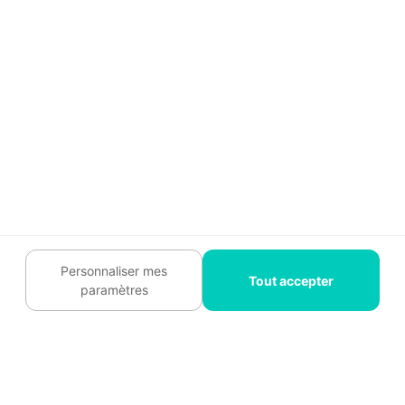
Recrutement
Témoignages
Légal
Charte cookies
Contactez-nous :
09 74 73 85 85
Suivez-nous
Personnaliser mes
Tout accepter
paramètres
Plan du site