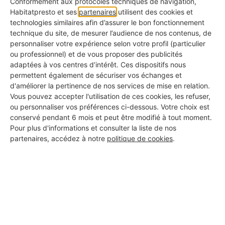
Conformément aux protocoles techniques de navigation,
Habitatpresto et ses
partenaires
utilisent des cookies et
L'employeur doit impérativement former ses
technologies similaires afin d’assurer le bon fonctionnement
salariés amenés à travailler en hauteur. Ces
technique du site, de mesurer l’audience de nos contenus, de
personnaliser votre expérience selon votre profil (particulier
formations sont indispensables pour garantir la
ou professionnel) et de vous proposer des publicités
sécurité des travailleurs sur les chantiers et
adaptées à vos centres d’intérêt. Ces dispositifs nous
permettent également de sécuriser vos échanges et
prévenir les accidents graves.
d'améliorer la pertinence de nos services de mise en relation.
Vous pouvez accepter l'utilisation de ces cookies, les refuser,
ou personnaliser vos préférences ci-dessous. Votre choix est
conservé pendant 6 mois et peut être modifié à tout moment.
Formation aux risques de
Pour plus d'informations et consulter la liste de nos
chute de hauteur et à la
partenaires, accédez à notre
politique de cookies
.
maîtrise du facteur de chute
La formation "port du harnais" est essentielle car
plus le facteur de chute est élevé sur un chantier,
plus les conséquences peuvent être graves. Il est