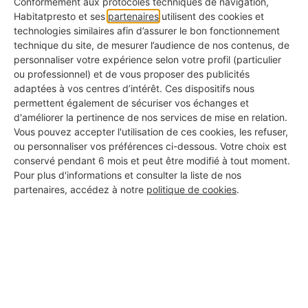
Conformément aux protocoles techniques de navigation,
travail illégal.
Habitatpresto et ses
partenaires
utilisent des cookies et
technologies similaires afin d’assurer le bon fonctionnement
Évasion fiscale
: Le non-déclaratif implique
technique du site, de mesurer l’audience de nos contenus, de
personnaliser votre expérience selon votre profil (particulier
une évasion fiscale, ce qui peut entraîner des
ou professionnel) et de vous proposer des publicités
amendes et des poursuites pour les deux
adaptées à vos centres d’intérêt. Ces dispositifs nous
permettent également de sécuriser vos échanges et
parties.
d'améliorer la pertinence de nos services de mise en relation.
Vous pouvez accepter l'utilisation de ces cookies, les refuser,
Absence de contrat officiel
: Sans contrat, il
ou personnaliser vos préférences ci-dessous. Votre choix est
conservé pendant 6 mois et peut être modifié à tout moment.
n'y a aucune preuve légale d'accord, ce qui
Pour plus d'informations et consulter la liste de nos
rend difficile la résolution des litiges.
partenaires, accédez à notre
politique de cookies
.
Les sanctions en cas d'emploi au black sont
lourdes et peuvent conduire à une
condamnation pénale ! Évitez de prendre de
tels risques pour des travaux de peinture et
contactez plutôt un pro !