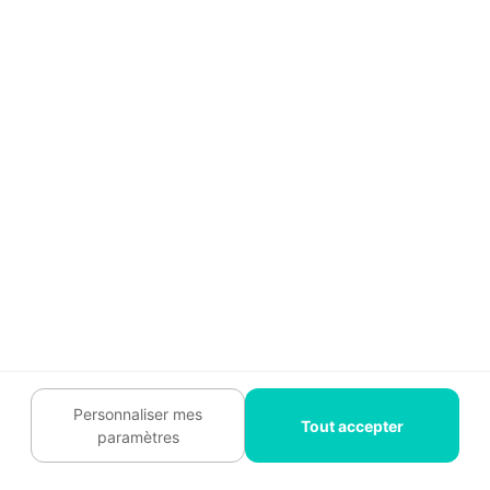
Devis peinture intérieure
pour une maison
comprenant un salon, deux chambres, une
cuisine
et une
salle de bain
.
Préparation des surfaces
:
Nettoyage des murs et plafonds
Réparation des petites fissures et
ponçage
Application d'une couche de primaire
Personnaliser mes
Tout accepter
paramètres
Peinture :
Salon (53 m² de surface de mur à