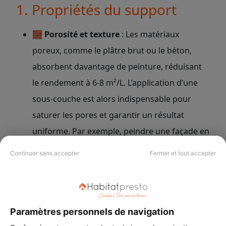
1. Propriétés du support
🧱
Porosité et texture
: Les matériaux
poreux, comme le plâtre brut ou le béton,
absorbent davantage de peinture, réduisant
le rendement à 6-8 m²/L. L’application d’une
sous-couche est alors indispensable pour
saturer les pores et garantir un résultat
uniforme. Par exemple, peindre une façade en
béton brut sans apprêt pourrait doubler la
Continuer sans accepter
Fermer et tout accepter
consommation par rapport à un mur lisse et
apprêté.
✨
Préparation de la surface
: Un mur bien
Paramètres personnels de navigation
apprêté ou préalablement poncé augmente le