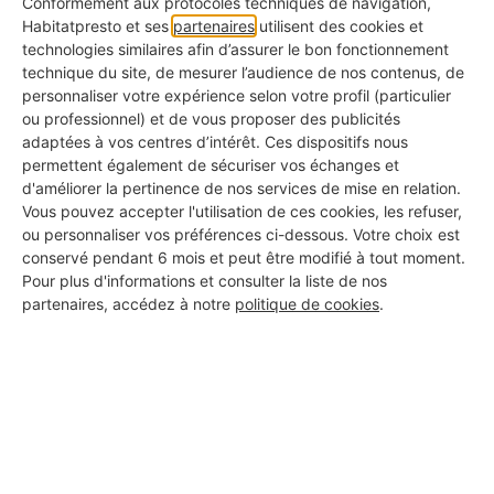
Conformément aux protocoles techniques de navigation,
rendement jusqu’à 12-14 m²/L.
Préparez votre
Habitatpresto et ses
partenaires
utilisent des cookies et
technologies similaires afin d’assurer le bon fonctionnement
toile, et laissez libre cours à vos
technique du site, de mesurer l’audience de nos contenus, de
inspirations.
personnaliser votre expérience selon votre profil (particulier
ou professionnel) et de vous proposer des publicités
adaptées à vos centres d’intérêt. Ces dispositifs nous
permettent également de sécuriser vos échanges et
Laissez tous ces travaux de préparation et de
d'améliorer la pertinence de nos services de mise en relation.
peinture à un peintre de confiance efficace !
Vous pouvez accepter l'utilisation de ces cookies, les refuser,
ou personnaliser vos préférences ci-dessous. Votre choix est
conservé pendant 6 mois et peut être modifié à tout moment.
Pour plus d'informations et consulter la liste de nos
Je fais ma demande pour trouver
partenaires, accédez à notre
politique de cookies
.
rapidement un peintre