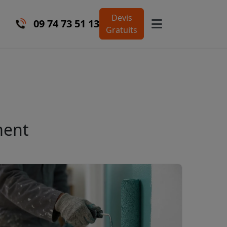
Devis
09 74 73 51 13
Gratuits
ment