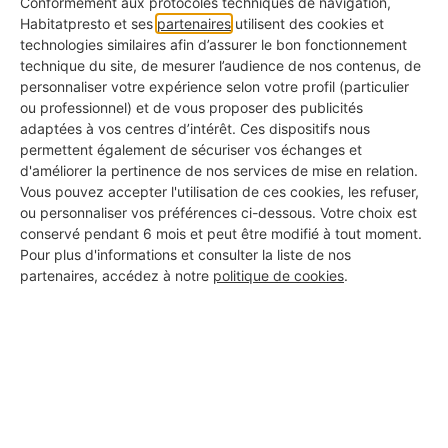
Conformément aux protocoles techniques de navigation,
Habitatpresto et ses
partenaires
utilisent des cookies et
contrat.
technologies similaires afin d’assurer le bon fonctionnement
technique du site, de mesurer l’audience de nos contenus, de
personnaliser votre expérience selon votre profil (particulier
Souscrire un contrat mal calibré
: attention
ou professionnel) et de vous proposer des publicités
adaptées à vos centres d’intérêt. Ces dispositifs nous
aux
plafonds de garantie trop bas
ou aux
permettent également de sécuriser vos échanges et
d'améliorer la pertinence de nos services de mise en relation.
franchises trop élevées
, souvent présentes
Vous pouvez accepter l'utilisation de ces cookies, les refuser,
dans les offres à bas coût.
ou personnaliser vos préférences ci-dessous. Votre choix est
conservé pendant 6 mois et peut être modifié à tout moment.
Pour plus d'informations et consulter la liste de nos
partenaires, accédez à notre
politique de cookies
.
Croire que votre RC personnelle suffit
: seule
une
RC pro dédiée au bâtiment
couvre les
dommages causés sur un chantier.
Négliger le suivi du contrat
: même avec une