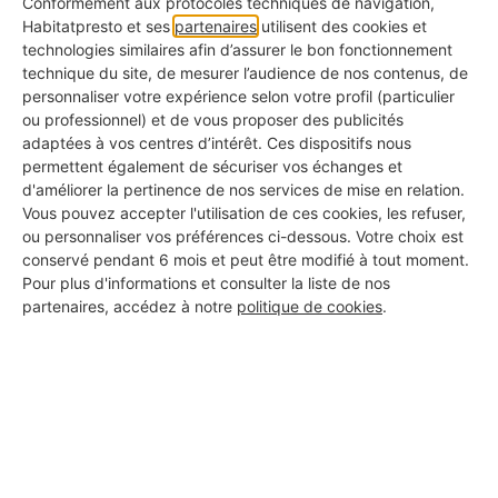
Conformément aux protocoles techniques de navigation,
demandes entrantes
Habitatpresto et ses
partenaires
utilisent des cookies et
technologies similaires afin d’assurer le bon fonctionnement
technique du site, de mesurer l’audience de nos contenus, de
Quand un prospect vous appelle, envoie un mail
personnaliser votre expérience selon votre profil (particulier
ou passe par une
plateforme comme
ou professionnel) et de vous proposer des publicités
adaptées à vos centres d’intérêt. Ces dispositifs nous
Habitatpresto
, le CRM peut créer une fiche
permettent également de sécuriser vos échanges et
automatiquement. Vous ne perdez plus de temps
d'améliorer la pertinence de nos services de mise en relation.
Vous pouvez accepter l'utilisation de ces cookies, les refuser,
à tout noter à la main. Mieux encore : vous pouvez
ou personnaliser vos préférences ci-dessous. Votre choix est
attribuer chaque demande à un collaborateur
,
conservé pendant 6 mois et peut être modifié à tout moment.
Pour plus d'informations et consulter la liste de nos
et suivre son traitement.
partenaires, accédez à notre
politique de cookies
.
Organiser les relances SAV,
entretien ou post-chantier
Une fois le chantier terminé, le suivi continue :