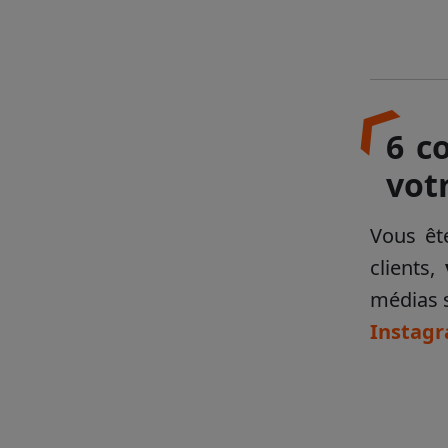
6 c
vot
Vous ête
clients,
v
médias s
Instag