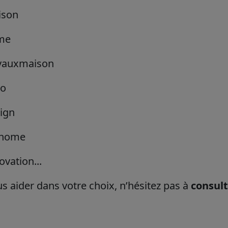
ison
me
vauxmaison
co
ign
home
vation...
s aider dans votre choix, n’hésitez pas à
consul