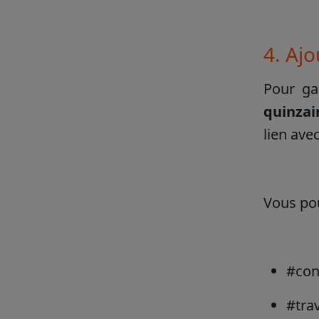
4. Aj
Pour gag
quinzai
lien ave
Vous pou
#con
#tra