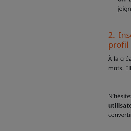
joign
2. In
profil
À la cré
mots. El
N’hésite
utilisat
converti