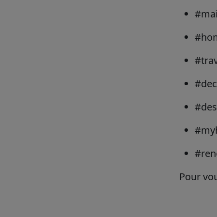
#ma
#ho
#tra
#de
#des
#my
#reno
Pour vou