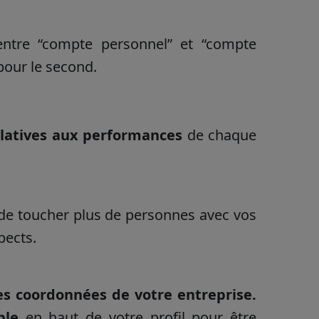
entre “compte personnel” et “compte
pour le second.
elatives aux performances
de chaque
de toucher plus de personnes avec vos
pects.
es coordonnées de votre entreprise.
ible
en haut de votre profil pour être