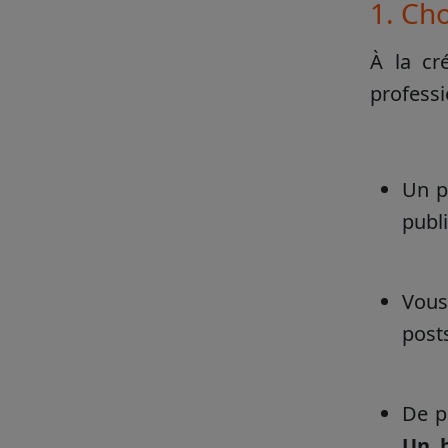
1. Ch
À la cr
professi
Un p
publ
Vous
post
De p
Un b