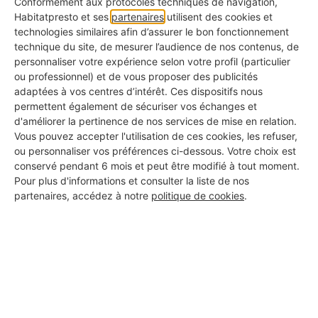
Conformément aux protocoles techniques de navigation,
Habitatpresto et ses
partenaires
utilisent des cookies et
technologies similaires afin d’assurer le bon fonctionnement
Avant de tenter une astuce risquée, pourquoi
technique du site, de mesurer l’audience de nos contenus, de
ne pas demander l’intervention d’un
personnaliser votre expérience selon votre profil (particulier
professionnel ? Un diagnostic rapide vous
ou professionnel) et de vous proposer des publicités
évitera d’abîmer encore plus votre parquet et
adaptées à vos centres d’intérêt. Ces dispositifs nous
vous permettra de savoir si la réparation est
permettent également de sécuriser vos échanges et
d'améliorer la pertinence de nos services de mise en relation.
possible sans tout remplacer.
Vous pouvez accepter l'utilisation de ces cookies, les refuser,
ou personnaliser vos préférences ci-dessous. Votre choix est
Je préfère appeler un professionnel →
conservé pendant 6 mois et peut être modifié à tout moment.
Pour plus d'informations et consulter la liste de nos
partenaires, accédez à notre
politique de cookies
.
L'expertise de Loïc, menuisier
dans le 42
« Je comprends bien l’idée derrière le fer à