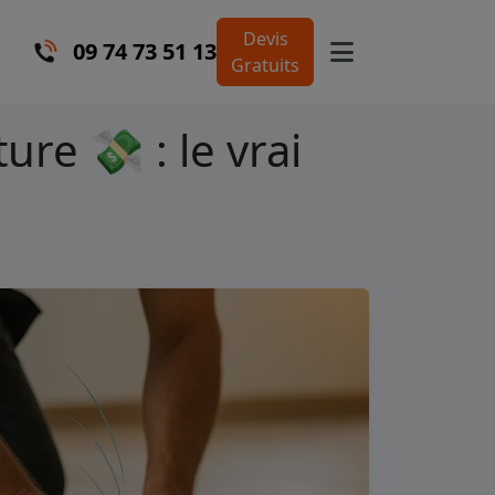
Devis
09 74 73 51 13
Gratuits
ure 💸 : le vrai