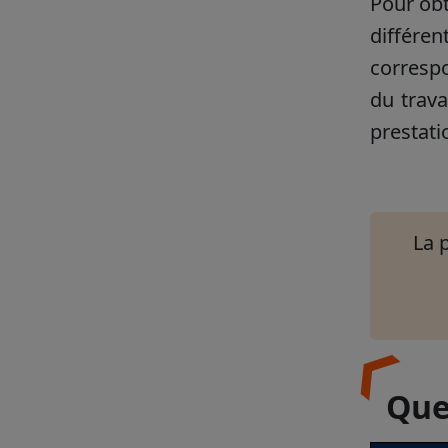
Pour obt
différen
correspo
du trava
prestati
La 
Quel