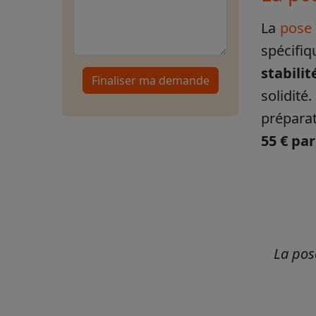
La
pose 
spécifiq
stabilit
Finaliser ma demande
solidit
préparat
55 € pa
La pos