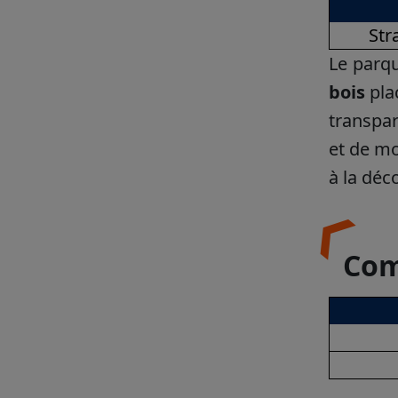
Str
Le parqu
bois
pla
transpar
et de mo
à la déc
Com