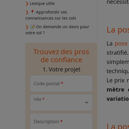
nécessit
❯
Lexique utile
❯
📍 Approfondir vos
connaissances sur les sols
❯
📝 On demande un devis pour
La pos
votre sol ?
La
pose 
Trouvez des pros
stratifi
de confiance
simple
1. Votre projet
techniqu
Le prix 
Code postal
mètre 
variati
Ville
Description
La po