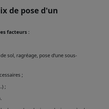
rix de pose d'un
res facteurs
:
de sol, ragréage, pose d’une sous-
essaires ;
) ;
.