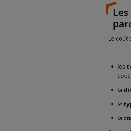
Les 
parq
Le coût 
les
t
couc
la
di
le
ty
la
zo