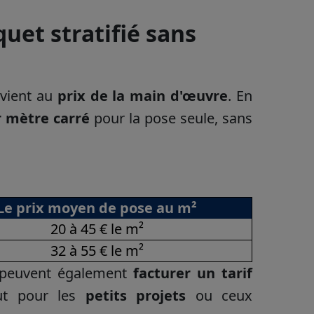
uet stratifié sans
evient au
prix de la main d'œuvre
. En
r mètre carré
pour la pose seule, sans
Le prix moyen de pose au m²
20 à 45 € le m²
32 à 55 € le m²
s peuvent également
facturer un tarif
out pour les
petits projets
ou ceux