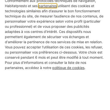
Conformément aux protocoles techniques de navigation,
être une solution si
vous avez fait
poser une
Habitatpresto et ses
partenaires
utilisent des cookies et
tapisserie
dans une pièce humide
comme une
technologies similaires afin d’assurer le bon fonctionnement
technique du site, de mesurer l’audience de nos contenus, de
salle de bains
ou une
cuisine
.
personnaliser votre expérience selon votre profil (particulier
ou professionnel) et de vous proposer des publicités
adaptées à vos centres d’intérêt. Ces dispositifs nous
permettent également de sécuriser vos échanges et
d'améliorer la pertinence de nos services de mise en relation.
📌
Vous pouvez accepter l'utilisation de ces cookies, les refuser,
ou personnaliser vos préférences ci-dessous. Votre choix est
conservé pendant 6 mois et peut être modifié à tout moment.
Pour plus d'informations et consulter la liste de nos
Vous aimerez aussi cet article
partenaires, accédez à notre
politique de cookies
.
Papier peint dans la salle de bains : 4 idées
tendances à adopter