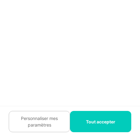
Vous avez nettoyé soigneusement au printemps,
la terrasse était nette… puis, en peu de temps,
certaines zones redeviennent ternies, noircissent
ou verdissent ? Lorsque le noircissement revient
rapidement et toujours aux mêmes endroits, cela
indique souvent que la surface retient l’humidité
ou les salissures au lieu de les repousser.
Carrelage devenu poreux ou
microfissuré
Personnaliser mes
Tout accepter
paramètres
Avec les années, un carrelage extérieur évolue.
Exposé au gel, aux UV et aux variations de