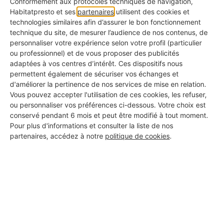
Conformément aux protocoles techniques de navigation,
Diluer 1 à 2 cuillères à soupe de cristaux dans
Habitatpresto et ses
partenaires
utilisent des cookies et
1 litre d’eau chaude
technologies similaires afin d’assurer le bon fonctionnement
technique du site, de mesurer l’audience de nos contenus, de
Porter des gants
personnaliser votre expérience selon votre profil (particulier
ou professionnel) et de vous proposer des publicités
adaptées à vos centres d’intérêt. Ces dispositifs nous
Brosser l’ensemble de la terrasse
permettent également de sécuriser vos échanges et
d'améliorer la pertinence de nos services de mise en relation.
Rincer abondamment
Vous pouvez accepter l'utilisation de ces cookies, les refuser,
ou personnaliser vos préférences ci-dessous. Votre choix est
Percarbonate de sodium
conservé pendant 6 mois et peut être modifié à tout moment.
Pour plus d'informations et consulter la liste de nos
pour éclaircir une terrasse
partenaires, accédez à notre
politique de cookies
.
noircie
Si la terrasse a perdu son éclat général et paraît
assombrie, le percarbonate peut aider à éclaircir
la surface. Il agit sur les dépôts organiques et