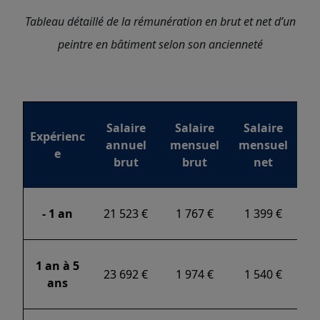
Tableau détaillé de la rémunération en brut et net d’un
peintre en bâtiment selon son ancienneté
Salaire
Salaire
Salaire
Expérienc
annuel
mensuel
mensuel
e
brut
brut
net
- 1 an
21 523 €
1 767 €
1 399 €
1 an à 5
23 692 €
1 974 €
1 540 €
ans