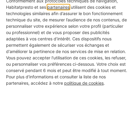
Conformément aux protocoles techniques de navigation,
Habitatpresto et ses
partenaires
utilisent des cookies et
technologies similaires afin d’assurer le bon fonctionnement
technique du site, de mesurer l’audience de nos contenus, de
Tableau détaillé de la rémunération brute et nette d’un
personnaliser votre expérience selon votre profil (particulier
peintre en bâtiment en tout début de carrière selon sa
ou professionnel) et de vous proposer des publicités
adaptées à vos centres d’intérêt. Ces dispositifs nous
région d’habitation
permettent également de sécuriser vos échanges et
d'améliorer la pertinence de nos services de mise en relation.
Vous pouvez accepter l'utilisation de ces cookies, les refuser,
ou personnaliser vos préférences ci-dessous. Votre choix est
conservé pendant 6 mois et peut être modifié à tout moment.
Pour plus d'informations et consulter la liste de nos
partenaires, accédez à notre
politique de cookies
.
Salaire
Salaire
Salaire
annuel
mensuel
mensuel
Régions
brut
brut
net