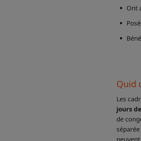
Ont 
Posé 
Béné
Quid 
Les cad
jours d
de cong
séparée 
peuvent 