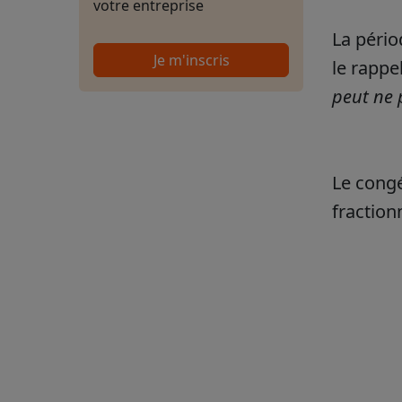
votre entreprise
La pério
Je m'inscris
le rappel
peut ne 
Le congé
fraction