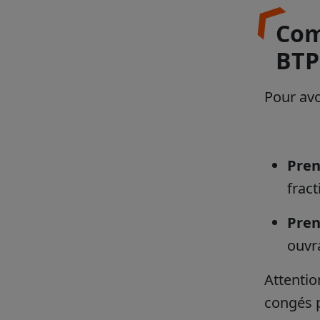
Com
BTP
Pour avo
Pren
frac
Pren
ouvr
Attentio
congés p