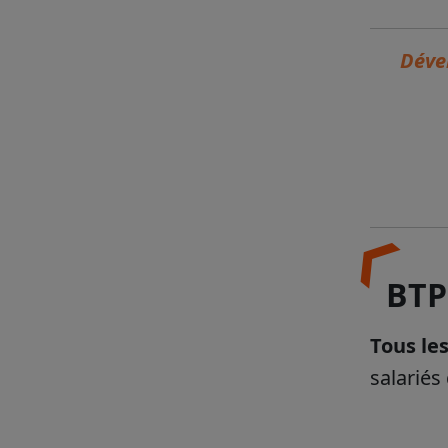
Dével
BTP
Tous le
salarié