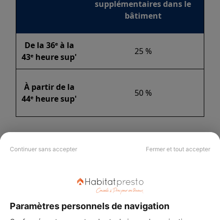
supplémentaires dans le
bâti
ment
De la 36ᵉ à la
25 %
43ᵉ heure sup'
À partir de la
50 %
44ᵉ heure sup'
Continuer sans accepter
Fermer et tout accepter
Paramètres personnels de navigation