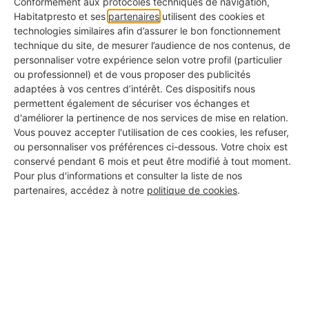
Conformément aux protocoles techniques de navigation,
Habitatpresto et ses
partenaires
utilisent des cookies et
technologies similaires afin d’assurer le bon fonctionnement
technique du site, de mesurer l’audience de nos contenus, de
personnaliser votre expérience selon votre profil (particulier
ou professionnel) et de vous proposer des publicités
adaptées à vos centres d’intérêt. Ces dispositifs nous
permettent également de sécuriser vos échanges et
d'améliorer la pertinence de nos services de mise en relation.
Vous pouvez accepter l'utilisation de ces cookies, les refuser,
ou personnaliser vos préférences ci-dessous. Votre choix est
conservé pendant 6 mois et peut être modifié à tout moment.
Pour plus d'informations et consulter la liste de nos
Repos compensateur
partenaires, accédez à notre
politique de cookies
.
Dans certains cas, la rémunération peut être
remplacée (en tout ou partie) par un
repos
compensateur majoré
. Par exemple,
10 heures
supplémentaires à +25 %
peuvent donner droit à