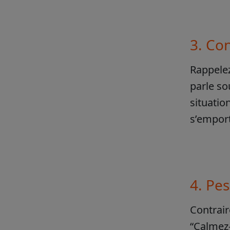
3. Con
Rappele
parle so
situatio
s’emport
4. Pe
Contrair
“Calmez-