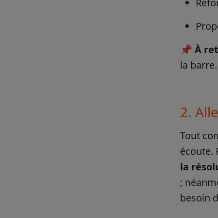
Refor
Propo
📌
À re
la barre.
2. All
Tout co
écoute. 
la réso
; néanmo
besoin d