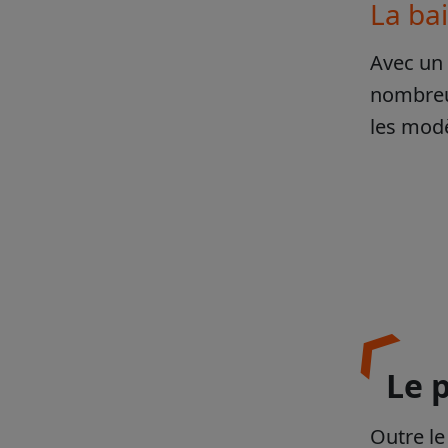
La ba
Avec un 
nombreus
les modè
Le 
Outre le