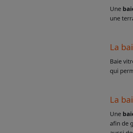
Une
bai
une terr
La bai
Baie vit
qui perm
La ba
Une
bai
afin de 
aussi de