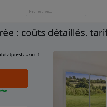
rée : coûts détaillés, tar
abitatpresto.com !
pide