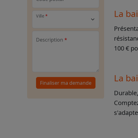
La bai
Ville
Présenta
résistan
Description
100 € po
La bai
Finaliser ma demande
Durable,
Comptez 
s'adapte