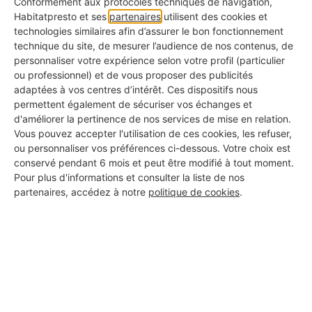
Conformément aux protocoles techniques de navigation,
Habitatpresto et ses
partenaires
utilisent des cookies et
💡
technologies similaires afin d’assurer le bon fonctionnement
technique du site, de mesurer l’audience de nos contenus, de
Bon à savoir :
personnaliser votre expérience selon votre profil (particulier
Avant de renouveler l’opération du deuxième côté du
ou professionnel) et de vous proposer des publicités
adaptées à vos centres d’intérêt. Ces dispositifs nous
bâti, vérifiez le niveau du seuil et des aplombs. Vous
permettent également de sécuriser vos échanges et
pourrez ajuster le bâti si besoin avant de fixer le
d'améliorer la pertinence de nos services de mise en relation.
Vous pouvez accepter l'utilisation de ces cookies, les refuser,
second côté et la fixation du bas.
ou personnaliser vos préférences ci-dessous. Votre choix est
conservé pendant 6 mois et peut être modifié à tout moment.
Pour plus d'informations et consulter la liste de nos
partenaires, accédez à notre
politique de cookies
.
6. Positionnez l’ouverture
Si la baie vitrée dispose d’une
ouverture
coulissante
, emboîtez le premier ouvrant par le
haut et ensuite par le bas. Vérifiez l’aplomb en