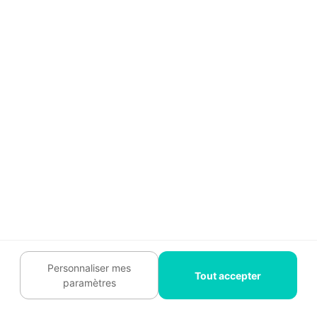
autorisation : ce que dit la loi
Choisir le bon modèle de
fenêtre pour vos besoins et
votre budget
Le prix d’une fenêtre : comment choisir un
modèle adapté à votre budget ?
Prix d'une porte-fenêtre en PVC : tarifs
détaillés
Avantages et prix du triple vitrage pour une
isolation optimale
Personnaliser mes
Tout accepter
paramètres
Quel coût prévoir pour l'installation de