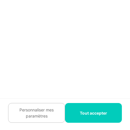
Lorsque l'on est menuisier salarié, on peut se
former pour développer
des compétences
managériales
. Encadrer une équipe permet de
varier les missions classiques du menuisier. Il faut
avoir des connaissances en RH et en droit du
travail.
Devenir architecte d'intérieur
Un bon menuisier aura un coup d'œil déco aiguisé.
En passant un
diplôme d'architecte d'intérieur
, il
Personnaliser mes
Tout accepter
peut endosser plusieurs casquettes pour
paramètres
accompagner les particuliers et les entreprises à