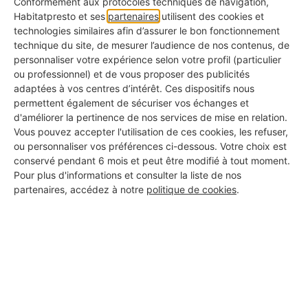
Conformément aux protocoles techniques de navigation,
Habitatpresto et ses
partenaires
utilisent des cookies et
technologies similaires afin d’assurer le bon fonctionnement
technique du site, de mesurer l’audience de nos contenus, de
personnaliser votre expérience selon votre profil (particulier
Salaire
Salaire
Salaire
ou professionnel) et de vous proposer des publicités
Expérienc
brut
brut
net
adaptées à vos centres d’intérêt. Ces dispositifs nous
e
annuel
mensuel
mensuel
permettent également de sécuriser vos échanges et
d'améliorer la pertinence de nos services de mise en relation.
Vous pouvez accepter l'utilisation de ces cookies, les refuser,
ou personnaliser vos préférences ci-dessous. Votre choix est
- 1 an
21 622 €
1 802 €
1 426 €
conservé pendant 6 mois et peut être modifié à tout moment.
Pour plus d'informations et consulter la liste de nos
partenaires, accédez à notre
politique de cookies
.
Entre 23
Entre 1
Entre 1
1 an à 5
077 et 25
923 et 2
500 et 1
ans
846 €
154 €
680 €
5 ans à 10
28 000 €
2 333 €
1 820 €
ans