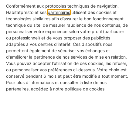
basculante : idéal pour
Conformément aux protocoles techniques de navigation,
déverser un chargement
Habitatpresto et ses
partenaires
utilisent des cookies et
technologies similaires afin d’assurer le bon fonctionnement
technique du site, de mesurer l’audience de nos contenus, de
Le principal intérêt de ce camion est sa
capacité
personnaliser votre expérience selon votre profil (particulier
ou professionnel) et de vous proposer des publicités
de déversement de son contenu
. Le chargement
adaptées à vos centres d’intérêt. Ces dispositifs nous
est déchargé latéralement ou par l’arrière plus
permettent également de sécuriser vos échanges et
d'améliorer la pertinence de nos services de mise en relation.
facilement grâce aux vérins disposés sous la
Vous pouvez accepter l'utilisation de ces cookies, les refuser,
benne. Il est donc à privilégier pour le transport
ou personnaliser vos préférences ci-dessous. Votre choix est
conservé pendant 6 mois et peut être modifié à tout moment.
de
matériaux qui prendraient beaucoup trop de
Pour plus d'informations et consulter la liste de nos
temps à décharger
comme le sable, la terre ou
partenaires, accédez à notre
politique de cookies
.
encore des gravats par exemple.