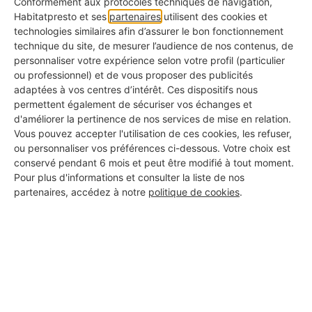
douille
Conformément aux protocoles techniques de navigation,
Habitatpresto et ses
partenaires
utilisent des cookies et
technologies similaires afin d’assurer le bon fonctionnement
Oxydation, culot trop peu serré, douille déformée :
technique du site, de mesurer l’audience de nos contenus, de
la micro-étincelle fait vibrer la lumière et peut
personnaliser votre expérience selon votre profil (particulier
ou professionnel) et de vous proposer des publicités
chauffer.
adaptées à vos centres d’intérêt. Ces dispositifs nous
Solution :
courant coupé, dévissez, contrôlez le
permettent également de sécuriser vos échanges et
d'améliorer la pertinence de nos services de mise en relation.
culot (E27, E14, GU10…) et la douille ; redressez
Vous pouvez accepter l'utilisation de ces cookies, les refuser,
délicatement la languette de contact, nettoyez les
ou personnaliser vos préférences ci-dessous. Votre choix est
conservé pendant 6 mois et peut être modifié à tout moment.
portées avec un chiffon sec (ou un coton-tige
Pour plus d'informations et consulter la liste de nos
légèrement imbibé d’alcool isopropylique), puis
partenaires, accédez à notre
politique de cookies
.
revissez fermement sans forcer. Si la douille est
brûlée ou fendue, remplacez-la.
6. Transformateur / driver