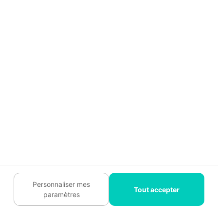
💡 Intervenez rapidement pour éviter
une panne complète ou un risque
électrique.
😉 Le Conseil Habitatpresto
: Attention à votre sécurité
électrique !
Si vous constatez des signes d'usure ou de
Personnaliser mes
Tout accepter
dommages sur les fils électriques ou les prises,
paramètres
il est impératif de les remplacer pour éviter tout