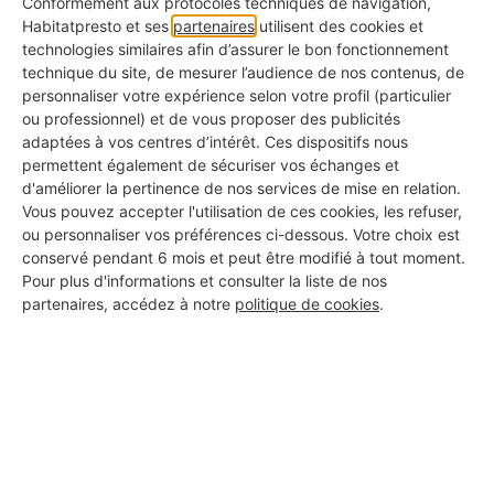
Conformément aux protocoles techniques de navigation,
Fermer ensuite les vannes d'isolement de la
Habitatpresto et ses
partenaires
utilisent des cookies et
chaudière, allumer votre radiateur et rouvrir
technologies similaires afin d’assurer le bon fonctionnement
technique du site, de mesurer l’audience de nos contenus, de
la pression de l'arrivée d'eau ;
personnaliser votre expérience selon votre profil (particulier
ou professionnel) et de vous proposer des publicités
Dès que l'eau est propre, tout fermer.
adaptées à vos centres d’intérêt. Ces dispositifs nous
permettent également de sécuriser vos échanges et
d'améliorer la pertinence de nos services de mise en relation.
Vous pouvez accepter l'utilisation de ces cookies, les refuser,
ou personnaliser vos préférences ci-dessous. Votre choix est
conservé pendant 6 mois et peut être modifié à tout moment.
Pour plus d'informations et consulter la liste de nos
partenaires, accédez à notre
politique de cookies
.
Play