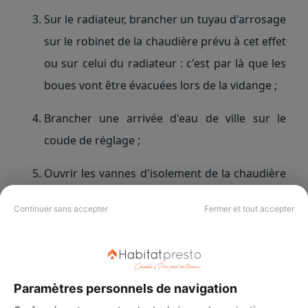
Sur le radiateur, brancher un tuyau d'arrosage
sur le robinet de la chaudière prévu à cet effet
ou sur celui du radiateur : c'est par là que les
boues vont être évacuées lors de la vidange ;
Brancher une arrivée d'eau de ville sur le
coude de réglage ;
Ouvrir les vannes d'isolement de la chaudière
;
Continuer sans accepter
Fermer et tout accepter
Ouvrir ensuite l'arrivée d'eau ;
Vérifier bien que l'eau sort avec la boue. Dès
que l'eau est claire, fermer l'arrivée d'eau ;
Paramètres personnels de navigation